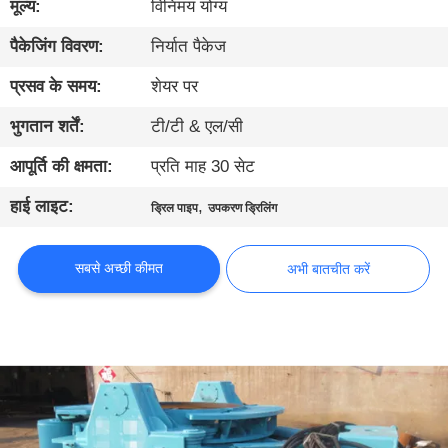
मूल्य:
विनिमय योग्य
कारखाना
भ्रमण
पैकेजिंग विवरण:
निर्यात पैकेज
प्रसव के समय:
शेयर पर
गुणवत्ता
भुगतान शर्तें:
टी/टी & एल/सी
नियंत्रण
आपूर्ति की क्षमता:
प्रति माह 30 सेट
संपर्क
हाई लाइट:
,
ड्रिल पाइप
उपकरण ड्रिलिंग
करें
सबसे अच्छी कीमत
अभी बातचीत करें
अभी
बातचीत
करें
COMPANY