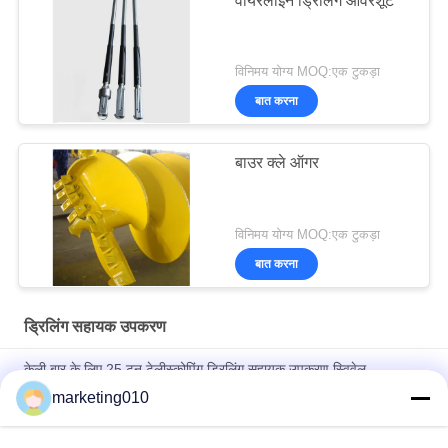
वायरलाइन ड्रिलिंग ओवरशूट
विनिमय योग्य MOQ:एक टुकड़ा
बात करना
बाउर क्ले ऑगर
विनिमय योग्य MOQ:एक टुकड़ा
बात करना
ड्रिलिंग सहायक उपकरण
केली बार के लिए 25 टन टेलीस्कोपिंग ड्रिलिंग सहायक उपकरण स्विवेल
marketing010
बेटेक बिट फाउंडेशन मीडियम हार्डनेस रॉक ड्रिलिंग बकेट राउंड शंक चिज़ल टीथ
रोटरी कटर पिक