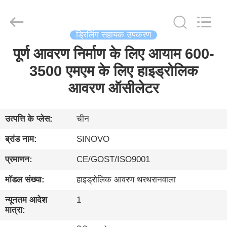
International
&
Sinovo
Heavy
Industry
ड्रिलिंग सहायक उपकरण
Co.Ltd..
All
Rights
पूर्ण आवरण निर्माण के लिए आयाम 600-
घर
Reserved.
3500 एमएम के लिए हाइड्रोलिक
उत्पादों
आवरण ऑसीलेटर
वीआर
उत्पत्ति के प्लेस:
चीन
दिखाएँ
ब्रांड नाम:
SINOVO
प्रमाणन:
CE/GOST/ISO9001
हमारे
मॉडल संख्या:
हाइड्रोलिक आवरण थरथरानवाला
बारे
में
न्यूनतम आदेश
1
मात्रा: