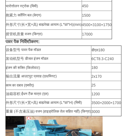
भारोत्तोलन स्ट्रोक (मिमी)
450
抱紧力 क्लैंपिंग बल (केएन)
1500
外形尺寸(长×宽×高) बाह्यरेखा आयाम (L*W*H)(mm)
4500×3100×1750
搓管机质量 वजन (किग्रा)
17000
पावर पैक निर्दिष्टीकरण:
设备型号 पावर पैक मॉडल
डीएल180
发动机型号 डीजल इंजन मॉडल
6CT8.3-C240
इंजन की शक्ति (किलोवाट)
180
输出流量 आउटपुट प्रवाह (एल/मिनट)
2x170
काम का दबाव (एमपीए)
25
油箱容积 ईंधन टैंक मात्रा (एल)
1200
外形尺寸(长×宽×高) बाह्यरेखा आयाम (L*W*H) (मिमी)
3500×2000×1700
重量 (不含液压油) वजन (हाइड्रोलिक तेल सहित नहीं) (किग्रा)
3000