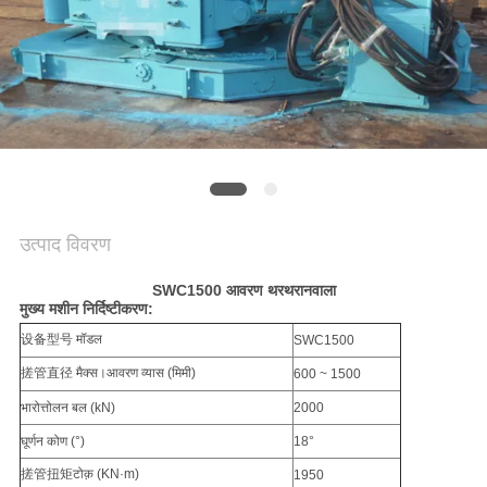
NEWS
साइटमैप
गोपनीयता
नीति
उत्पाद विवरण
SWC1500 आवरण थरथरानवाला
मुख्य मशीन निर्दिष्टीकरण:
设备型号 मॉडल
SWC1500
搓管直径 मैक्स।आवरण व्यास (मिमी)
600 ~ 1500
भारोत्तोलन बल (kN)
2000
घूर्णन कोण (°)
18°
搓管扭矩टोक़ (KN·m)
1950