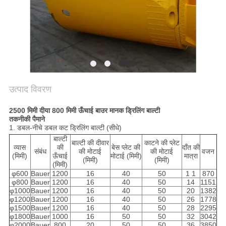
NEWS
साइटमैप
गोपनीयता
उत्पाद विवरण
नीति
2500 मिमी दीया 800 मिमी ऊँचाई बाउर मानक ड्रिलिंग बाल्टी
तकनीकी पैमाने
1. डबल-नीचे डबल कट ड्रिलिंग बाल्टी (सीधे)
बाल्टी
बाल्टी की दीवार
काटने की प्लेट
व्यास
की
बेस प्लेट की
दाँत की
संबंध
की मोटाई
की मोटाई
वजन
(मिमी)
ऊँचाई
मोटाई (मिमी)
मात्रा
(मिमी)
(मिमी)
(मिमी)
φ600
Bauer
1200
16
40
50
1 1
870
φ800
Bauer
1200
16
40
50
14
1151
φ1000
Bauer
1200
16
40
50
20
1382
φ1200
Bauer
1200
16
40
50
26
1778
φ1500
Bauer
1200
16
40
50
28
2295
φ1800
Bauer
1000
16
50
50
32
3042
φ2000
Bauer
800
20
50
50
36
3850