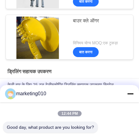
बात करना
बाउर क्ले ऑगर
विनिमय योग्य MOQ:एक टुकड़ा
बात करना
ड्रिलिंग सहायक उपकरण
केली बार के लिए 25 टन टेलीस्कोपिंग ड्रिलिंग सहायक उपकरण स्विवेल
marketing010
बेटेक बिट फाउंडेशन मीडियम हार्डनेस रॉक ड्रिलिंग बकेट राउंड शंक चिज़ल टीथ
रोटरी कटर पिक
12:44 PM
टंगस्टन कार्बाइड फाउंडेशन ड्रिलिंग टूल्स कंस्ट्रक्शन पाइलिंग टूल वियर पार्ट रोटरी
रिग राउंड शंक ऑगर बकेट बुलेट
Good day, what product are you looking for?
लोकप्रिय श्रेणियां