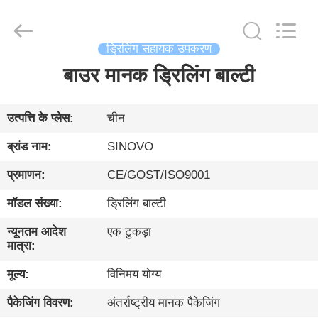
International
&
Sinovo
Heavy
Industry
ड्रिलिंग सहायक उपकरण
Co.Ltd..
All
Rights
बाउर मानक ड्रिलिंग बाल्टी
घर
Reserved.
उत्पादों
उत्पत्ति के प्लेस:
चीन
ब्रांड नाम:
SINOVO
वीआर
प्रमाणन:
CE/GOST/ISO9001
दिखाएँ
मॉडल संख्या:
ड्रिलिंग बाल्टी
हमारे
न्यूनतम आदेश
एक टुकड़ा
मात्रा:
बारे
मूल्य:
विनिमय योग्य
में
पैकेजिंग विवरण:
अंतर्राष्ट्रीय मानक पैकेजिंग