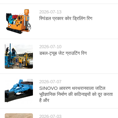
कारखाना
Industry
Co.Ltd..
All
भ्रमण
Rights
2026-07-13
Reserved.
स्पिंडल प्रकार कोर ड्रिलिंग रिग
गुणवत्ता
नियंत्रण
2026-07-10
डबल-ट्यूब जेट ग्राउटिंग रिग
संपर्क
करें
अभी
2026-07-07
SINOVO आवरण थरथरानवाला जटिल
बातचीत
भूवैज्ञानिक निर्माण की कठिनाइयों को दूर करता
करें
है और
COMPANY
2026-07-03