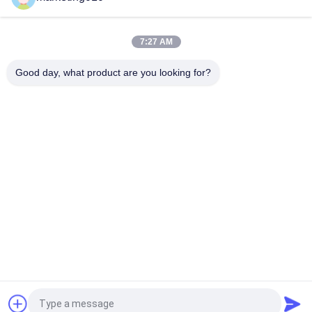
7:27 AM
loading...
Good day, what product are you looking for?
लोकप्रिय श्रेणियां
सभी
हाइड्रोलिक ढेर ब्रेकर
रोटरी ड्रिलिंग रिसाव
कोर ड्रिलिंग रिग
CFA उपकरण
Waterwell ड्रिलिंग रिग
आवरण अंग को घुमानेवाली
हाइड्रोलिक क्रॉलर 
Desander
अभ्यास
अभी बातचीत करें