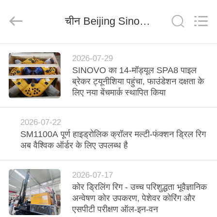
derlandse
ληνικά
日
चीन Beijing Sinovo International & Sinovo Heavy Industry Co.Ltd. कंपनी समाचार
本語
한국
العرب
हिन्दी
Türkçe
घर
ndonesia
iếng Việt
2026-07-29
ไทย
বাংলা
SINOVO का 14-मॉड्यूल SPA8 पाइल
فارسی
उत्पादों
ब्रेकर ट्यूनीशिया पहुंचा, फाउंडेशन दक्षता के
Polski
लिए नया बेंचमार्क स्थापित किया
वीआर
चीन
अच्छा
2026-07-22
गुणवत्ता
दिखाएँ
हाइड्रोलिक
SM1100A पूर्ण हाइड्रोलिक क्रॉलर मल्टी-फंक्शन ड्रिल रिग
ढेर
ब्रेकर
अब वैश्विक ऑर्डर के लिए उपलब्ध है
आपूर्तिकर्ता.
हमारे
Copyright
©
2010
बारे
-
2026-07-17
2026
Beijing
कोर ड्रिलिंग रिग - उच्च परिशुद्धता भूवैज्ञानिक
में
Sinovo
अन्वेषण कोर उपकरण, पेशेवर कोरिंग और
International
&
एसपीटी परीक्षण ऑल-इन-वन
Sinovo
Heavy