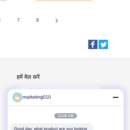
6
7
8
हमें मेल करें
marketing010
12:26 AM
Send
Good day, what product are you looking 