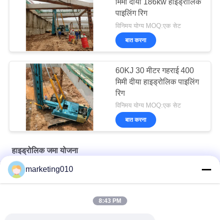
मिमी दीया 186kw हाइड्रोलिक
पाइलिंग रिग
विनिमय योग्य MOQ:एक सेट
बात करना
60KJ 30 मीटर गहराई 400
मिमी दीया हाइड्रोलिक पाइलिंग
रिग
विनिमय योग्य MOQ:एक सेट
बात करना
हाइड्रोलिक जमा योजना
marketing010
एसयू सीरीज़ बहुक्रियाशील ट्रैक किए गए ढेर फ्रेम
ZF40 लोडर-प्रकार की ढेर बनाने वाली मशीन
8:43 PM
SH5D गहरी मिट्टी मिश्रण ड्रिलिंग रिग