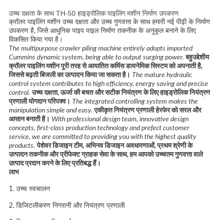
NEWS
उच्च दक्षता के साथ TH-50 हाइड्रोलिक पाइलिंग मशीन निर्माण उपकरण
क्रॉलर पाइलिंग मशीन उच्च दक्षता और उच्च गुणवत्ता के साथ हमारी नई पीढ़ी के निर्माण
उपकरण है, जिसे आधुनिक पाइप पाइल निर्माण तकनीक के अनुकूल बनाने के लिए
साइटमैप
विकसित किया गया है।
The multipurpose crawler piling machine entirely adopts imported
Cummins dynamic system, being able to output surging power.
बहुउद्देशीय
क्रॉलर पाइलिंग मशीन पूरी तरह से आयातित कमिंस डायनेमिक सिस्टम को अपनाती है,
गोपनीयता
जिससे बढ़ती बिजली का उत्पादन किया जा सकता है।
The mature hydraulic
control system contributes to high efficiency, energy saving and precise
नीति
control.
उच्च दक्षता, ऊर्जा की बचत और सटीक नियंत्रण के लिए हाइड्रोलिक नियंत्रण
प्रणाली योगदान परिपक्व।
The integrated controlling system makes the
manipulation simple and easy.
एकीकृत नियंत्रण प्रणाली हेरफेर को सरल और
आसान बनाती है।
With professional design team, innovative design
concepts, first-class production technology and prefect customer
service, we are committed to providing you with the highest quality
products.
पेशेवर डिजाइन टीम, अभिनव डिजाइन अवधारणाओं, प्रथम श्रेणी के
उत्पादन तकनीक और प्रीफेक्ट ग्राहक सेवा के साथ, हम आपको उच्चतम गुणवत्ता वाले
उत्पाद प्रदान करने के लिए प्रतिबद्ध हैं।
लाभ
1. उच्च स्वचालन
2. डिजिटलीकरण निगरानी और नियंत्रण प्रणाली