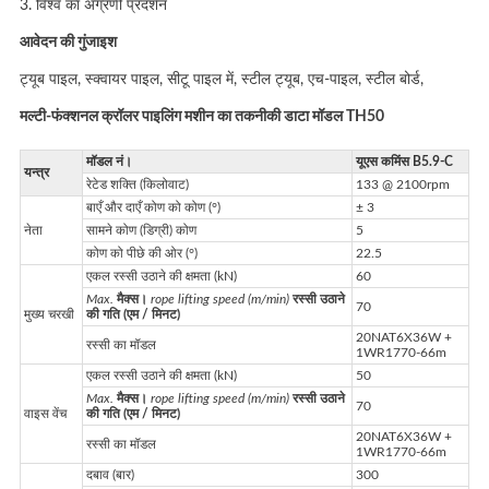
3. विश्व का अग्रणी प्रदर्शन
आवेदन की गुंजाइश
ट्यूब पाइल, स्क्वायर पाइल, सीटू पाइल में, स्टील ट्यूब, एच-पाइल, स्टील बोर्ड,
मल्टी-फंक्शनल क्रॉलर पाइलिंग मशीन का तकनीकी डाटा मॉडल TH50
मॉडल नं।
यूएस कमिंस B5.9-C
यन्त्र
रेटेड शक्ति (किलोवाट)
133 @ 2100rpm
बाएँ और दाएँ कोण को कोण (°)
± 3
नेता
सामने कोण (डिग्री) कोण
5
कोण को पीछे की ओर (°)
22.5
एकल रस्सी उठाने की क्षमता (kN)
60
Max.
मैक्स।
rope lifting speed (m/min)
रस्सी उठाने
70
मुख्य चरखी
की गति (एम / मिनट)
20NAT6X36W +
रस्सी का मॉडल
1WR1770-66m
एकल रस्सी उठाने की क्षमता (kN)
50
Max.
मैक्स।
rope lifting speed (m/min)
रस्सी उठाने
70
वाइस वेंच
की गति (एम / मिनट)
20NAT6X36W +
रस्सी का मॉडल
1WR1770-66m
दबाव (बार)
300