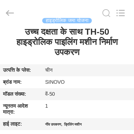
International
&
Sinovo
Heavy
Industry
हाइड्रोलिक जमा योजना
Co.Ltd..
All
Rights
उच्च दक्षता के साथ TH-50
घर
Reserved.
हाइड्रोलिक पाइलिंग मशीन निर्माण
उत्पादों
उपकरण
वीआर
उत्पत्ति के प्लेस:
चीन
दिखाएँ
ब्रांड नाम:
SINOVO
मॉडल संख्या:
वें-50
हमारे
न्यूनतम आदेश
1
बारे
मात्रा:
में
हाई लाइट:
,
नींव उपकरण
ड्रिलिंग मशीन