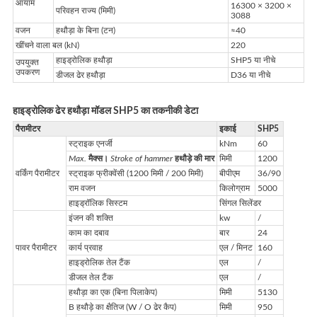
आयाम
16300 × 3200 ×
परिवहन राज्य (मिमी)
3088
वजन
हथौड़ा के बिना (टन)
≈40
खींचने वाला बल (kN)
220
हाइड्रोलिक हथौड़ा
SHP5 या नीचे
उपयुक्त
उपकरण
डीजल ढेर हथौड़ा
D36 या नीचे
हाइड्रोलिक ढेर हथौड़ा मॉडल SHP5 का तकनीकी डेटा
पैरामीटर
इकाई
SHP5
स्ट्राइक एनर्जी
kNm
60
Max.
मैक्स।
Stroke of hammer
हथौड़े की मार
मिमी
1200
वर्किंग पैरामीटर
स्ट्राइक फ्रीक्वेंसी (1200 मिमी / 200 मिमी)
बीपीएम
36/90
राम वजन
किलोग्राम
5000
हाइड्रॉलिक सिस्टम
सिंगल सिलेंडर
इंजन की शक्ति
kw
/
काम का दबाव
बार
24
पावर पैरामीटर
कार्य प्रवाह
एल / मिनट
160
हाइड्रोलिक तेल टैंक
एल
/
डीजल तेल टैंक
एल
/
हथौड़ा का एक (बिना पिलाकेप)
मिमी
5130
B हथौड़े का क्षैतिज (W / O ढेर कैप)
मिमी
950