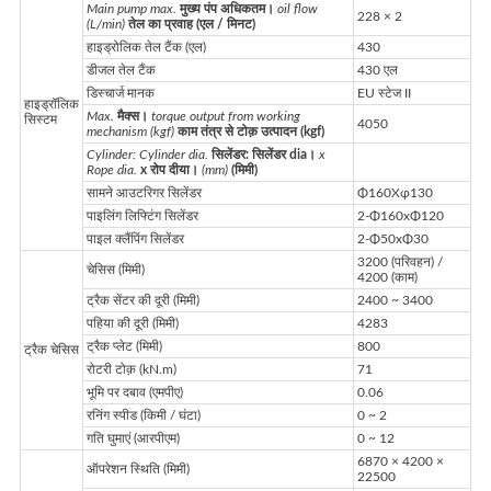
Main pump max.
मुख्य पंप अधिकतम।
oil flow
228 × 2
(L/min)
तेल का प्रवाह (एल / मिनट)
हाइड्रोलिक तेल टैंक (एल)
430
डीजल तेल टैंक
430 एल
डिस्चार्ज मानक
EU स्टेज II
हाइड्रॉलिक
Max.
मैक्स।
torque output from working
सिस्टम
4050
mechanism (kgf)
काम तंत्र से टोक़ उत्पादन (kgf)
Cylinder: Cylinder dia.
सिलेंडर: सिलेंडर dia।
x
Rope dia.
x रोप दीया।
(mm)
(मिमी)
सामने आउटरिगर सिलेंडर
Φ160Xφ130
पाइलिंग लिफ्टिंग सिलेंडर
2-Φ160xΦ120
पाइल क्लैंपिंग सिलेंडर
2-Φ50xΦ30
3200 (परिवहन) /
चेसिस (मिमी)
4200 (काम)
ट्रैक सेंटर की दूरी (मिमी)
2400 ~ 3400
पहिया की दूरी (मिमी)
4283
ट्रैक प्लेट (मिमी)
800
ट्रैक चेसिस
रोटरी टोक़ (kN.m)
71
भूमि पर दबाव (एमपीए)
0.06
रनिंग स्पीड (किमी / घंटा)
0 ~ 2
गति घुमाएं (आरपीएम)
0 ~ 12
6870 × 4200 ×
ऑपरेशन स्थिति (मिमी)
22500