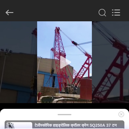
derlandse
ληνικά
日
本語
한국
العرب
हिन्दी
Türkçe
घर
ndonesia
iếng Việt
ไทย
বাংলা
فارسی
उत्पादों
Polski
वीआर
चीन
अच्छा
गुणवत्ता
दिखाएँ
हाइड्रोलिक
ढेर
ब्रेकर
आपूर्तिकर्ता.
हमारे
Copyright
©
2010
बारे
-
2026
Beijing
में
Sinovo
International
&
Sinovo
टेलीस्कोपिक हाइड्रोलिक क्रॉलर क्रेन SQ250A 37 टन
Heavy