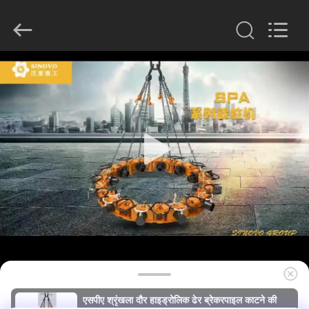
derlandse
ληνικά
日
本語
한국
العرب
हिन्दी
Türkçe
घर
ndonesia
iếng Việt
ไทย
বাংলা
فارسی
उत्पादों
Polski
वीआर
चीन
अच्छा
गुणवत्ता
दिखाएँ
हाइड्रोलिक
ढेर
ब्रेकर
आपूर्तिकर्ता.
हमारे
Copyright
©
2010
बारे
-
2026
Beijing
में
Sinovo
International
&
Sinovo
एसपीए श्रृंखला दौर हाइड्रोलिक ढेर ब्रेकरपाइल काटने की
Heavy