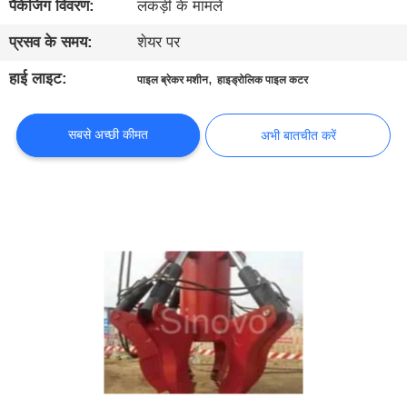
पैकेजिंग विवरण:
लकड़ी के मामले
कारखाना
भ्रमण
प्रसव के समय:
शेयर पर
हाई लाइट:
,
पाइल ब्रेकर मशीन
हाइड्रोलिक पाइल कटर
गुणवत्ता
नियंत्रण
सबसे अच्छी कीमत
अभी बातचीत करें
संपर्क
करें
अभी
बातचीत
करें
COMPANY