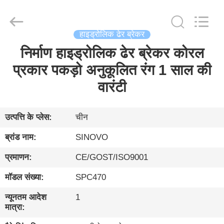
International
&
Sinovo
Heavy
Industry
हाइड्रोलिक ढेर ब्रेकर
Co.Ltd..
All
Rights
निर्माण हाइड्रोलिक ढेर ब्रेकर कोरल
घर
Reserved.
प्रकार पकड़ो अनुकूलित रंग 1 साल की
उत्पादों
वारंटी
वीआर
उत्पत्ति के प्लेस:
चीन
दिखाएँ
ब्रांड नाम:
SINOVO
प्रमाणन:
CE/GOST/ISO9001
हमारे
मॉडल संख्या:
SPC470
बारे
में
न्यूनतम आदेश
1
मात्रा: