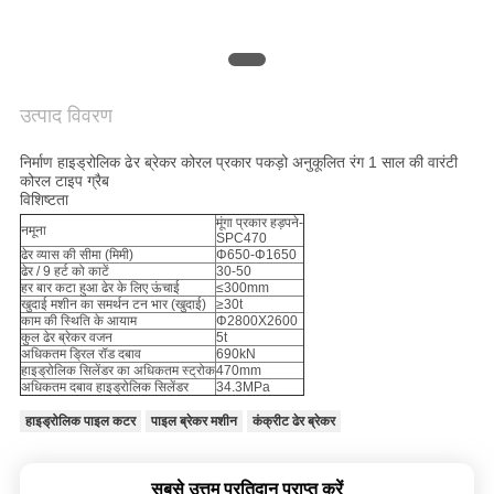
NEWS
साइटमैप
उत्पाद विवरण
गोपनीयता
निर्माण हाइड्रोलिक ढेर ब्रेकर कोरल प्रकार पकड़ो अनुकूलित रंग 1 साल की वारंटी
कोरल टाइप ग्रैब
नीति
विशिष्टता
मूंगा प्रकार हड़पने-
नमूना
SPC470
ढेर व्यास की सीमा (मिमी)
Φ650-Φ1650
ढेर / 9 हर्ट को काटें
30-50
हर बार कटा हुआ ढेर के लिए ऊंचाई
≤300mm
खुदाई मशीन का समर्थन टन भार (खुदाई)
≥30t
काम की स्थिति के आयाम
Φ2800X2600
कुल ढेर ब्रेकर वजन
5t
अधिकतम ड्रिल रॉड दबाव
690kN
हाइड्रोलिक सिलेंडर का अधिकतम स्ट्रोक
470mm
अधिकतम दबाव हाइड्रोलिक सिलेंडर
34.3MPa
हाइड्रोलिक पाइल कटर
पाइल ब्रेकर मशीन
कंक्रीट ढेर ब्रेकर
सबसे उत्तम प्रतिदान प्राप्त करें